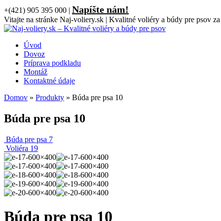
Napíšte nám!
+(421) 905 395 000
|
Vitajte na stránke Naj-voliery.sk | Kvalitné voliéry a búdy pre psov za
Úvod
Dovoz
Príprava podkladu
Montáž
Kontaktné údaje
Domov
»
Produkty
»
Búda pre psa 10
Búda pre psa 10
Búda pre psa 7
Voliéra 19
Búda pre psa 10