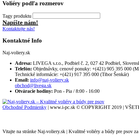
Voliéry podľa rozmerov
Tagy produktu
Napíšte nám!
Kontaktujte nás!
Kontaktné Info
Naj-voliery.sk
Adresa:
LIVEGA s.r.o., Podbiel č. 2, 027 42 Podbiel, Slovens
Telefón:
Objednávky, cenové ponuky: +(421) 905 395 000 (M
Technické informácie: +(421) 917 395 000 (Tibor Šenkár)
Email:
info@naj-voliery.sk
obchod@livega.sk
Otváracie hodiny:
Pon - Pia / 8:00 - 16:00
Obchodné Podmienky
| www.i-pc.sk © COPYRIGHT 2019 | V
Vitajte na stránke Naj-voliery.sk | Kvalitné voliéry a búdy pre psov za