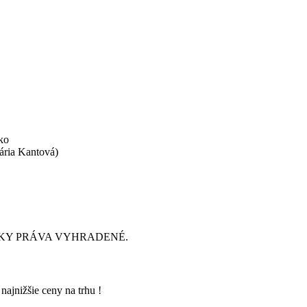
ko
ária Kantová)
ŠETKY PRÁVA VYHRADENÉ.
 najnižšie ceny na trhu !