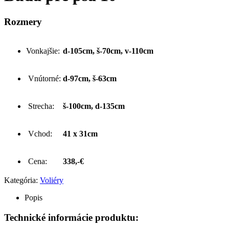
Rozmery
Vonkajšie:
d-105cm, š-70cm, v-110cm
Vnútorné:
d-97cm, š-63cm
Strecha:
š-100cm, d-135cm
Vchod:
41 x 31cm
Cena:
338,-€
Kategória:
Voliéry
Popis
Technické informácie produktu: