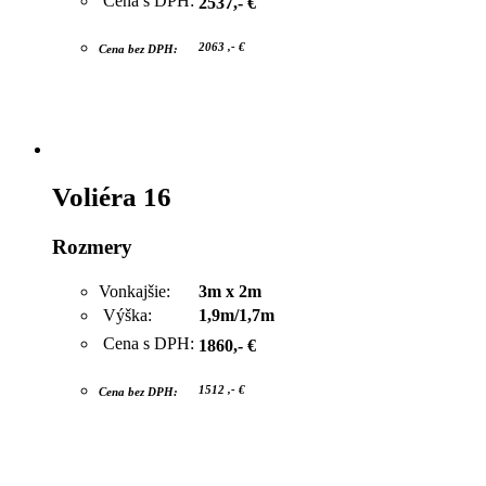
Cena s DPH:
2537,- €
2063 ,- €
Cena bez DPH:
Voliéra 16
Rozmery
Vonkajšie:
3m x 2m
Výška:
1,9m/1,7m
Cena s DPH:
1860,- €
1512 ,- €
Cena bez DPH: