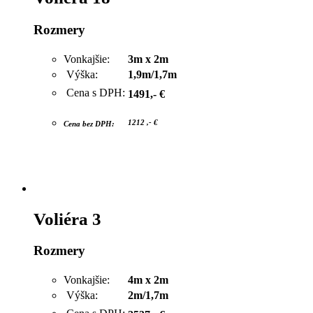
Rozmery
Vonkajšie:
3m x 2m
Výška:
1,9m/1,7m
Cena s DPH:
1491,- €
1212 ,- €
Cena bez DPH:
Voliéra 3
Rozmery
Vonkajšie:
4m x 2m
Výška:
2m/1,7m